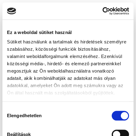
Ez a weboldal sütiket használ
Sütiket használunk a tartalmak és hirdetések személyre
szabásához, közösségi funkciók biztosításához,
valamint weboldalforgalmunk elemzéséhez. Ezenkívül
közösségi média-, hirdető- és elemező partnereinkkel
megosztjuk az Ön weboldalhasználatra vonatkozó
adatait, akik kombinálhatják az adatokat más olyan
adatokkal, amelyeket Ön adott meg számukra vagy az
Ön által használt más szolgáltatásokból gyűjtöttek.
Hozzájárulás
Elengedhetetlen
kiválasztása
Beállítások