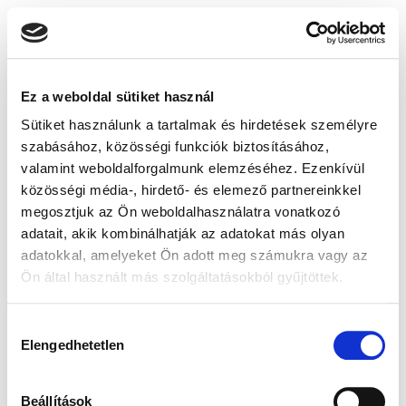
Ez a weboldal sütiket használ
Sütiket használunk a tartalmak és hirdetések személyre
szabásához, közösségi funkciók biztosításához,
valamint weboldalforgalmunk elemzéséhez. Ezenkívül
közösségi média-, hirdető- és elemező partnereinkkel
megosztjuk az Ön weboldalhasználatra vonatkozó
adatait, akik kombinálhatják az adatokat más olyan
adatokkal, amelyeket Ön adott meg számukra vagy az
Ön által használt más szolgáltatásokból gyűjtöttek.
Hozzájárulás
Elengedhetetlen
kiválasztása
Beállítások