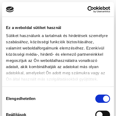
Ez a weboldal sütiket használ
Sütiket használunk a tartalmak és hirdetések személyre
szabásához, közösségi funkciók biztosításához,
valamint weboldalforgalmunk elemzéséhez. Ezenkívül
közösségi média-, hirdető- és elemező partnereinkkel
megosztjuk az Ön weboldalhasználatra vonatkozó
adatait, akik kombinálhatják az adatokat más olyan
adatokkal, amelyeket Ön adott meg számukra vagy az
Ön által használt más szolgáltatásokból gyűjtöttek.
Hozzájárulás
Elengedhetetlen
kiválasztása
Beállítások