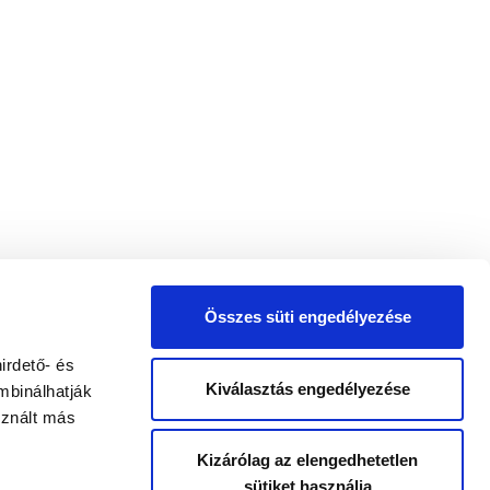
Összes süti engedélyezése
irdető- és
Kiválasztás engedélyezése
mbinálhatják
sznált más
Kizárólag az elengedhetetlen
sütiket használja