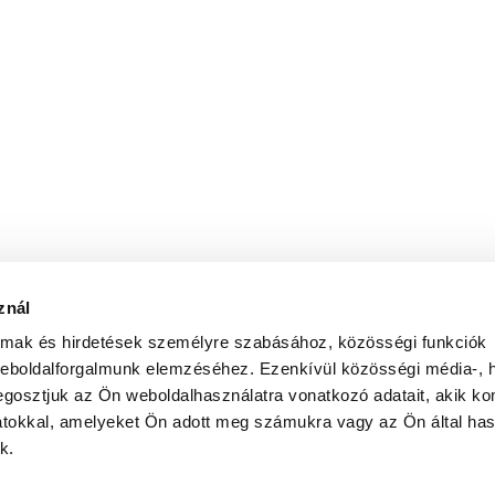
znál
almak és hirdetések személyre szabásához, közösségi funkciók
weboldalforgalmunk elemzéséhez. Ezenkívül közösségi média-, h
gosztjuk az Ön weboldalhasználatra vonatkozó adatait, akik ko
atokkal, amelyeket Ön adott meg számukra vagy az Ön által ha
k.