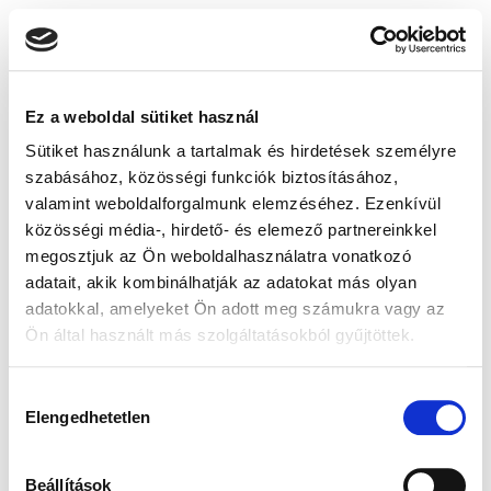
Ez a weboldal sütiket használ
Sütiket használunk a tartalmak és hirdetések személyre
szabásához, közösségi funkciók biztosításához,
valamint weboldalforgalmunk elemzéséhez. Ezenkívül
közösségi média-, hirdető- és elemező partnereinkkel
megosztjuk az Ön weboldalhasználatra vonatkozó
adatait, akik kombinálhatják az adatokat más olyan
adatokkal, amelyeket Ön adott meg számukra vagy az
Ön által használt más szolgáltatásokból gyűjtöttek.
Hozzájárulás
Elengedhetetlen
kiválasztása
Beállítások