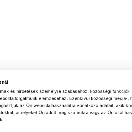
znál
almak és hirdetések személyre szabásához, közösségi funkciók
weboldalforgalmunk elemzéséhez. Ezenkívül közösségi média-, h
gosztjuk az Ön weboldalhasználatra vonatkozó adatait, akik ko
atokkal, amelyeket Ön adott meg számukra vagy az Ön által ha
k.