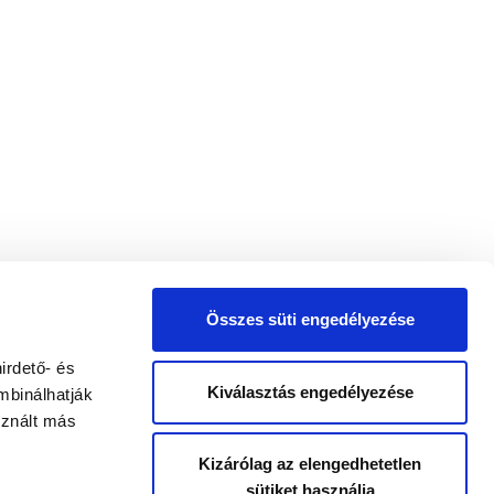
Összes süti engedélyezése
irdető- és
Kiválasztás engedélyezése
mbinálhatják
sznált más
Kizárólag az elengedhetetlen
sütiket használja