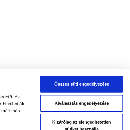
Összes süti engedélyezése
irdető- és
Kiválasztás engedélyezése
mbinálhatják
sznált más
Kizárólag az elengedhetetlen
sütiket használja