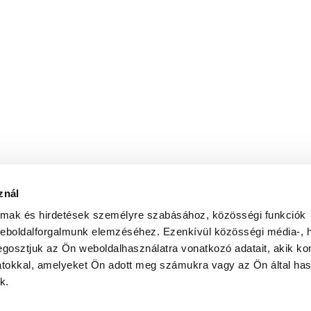
znál
almak és hirdetések személyre szabásához, közösségi funkciók
weboldalforgalmunk elemzéséhez. Ezenkívül közösségi média-, h
gosztjuk az Ön weboldalhasználatra vonatkozó adatait, akik ko
atokkal, amelyeket Ön adott meg számukra vagy az Ön által ha
k.