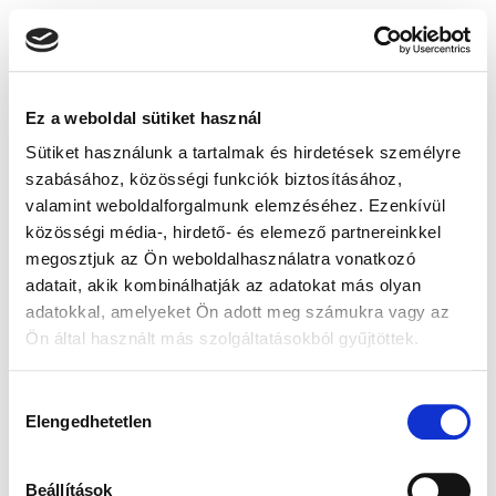
Ez a weboldal sütiket használ
Sütiket használunk a tartalmak és hirdetések személyre
szabásához, közösségi funkciók biztosításához,
valamint weboldalforgalmunk elemzéséhez. Ezenkívül
közösségi média-, hirdető- és elemező partnereinkkel
megosztjuk az Ön weboldalhasználatra vonatkozó
adatait, akik kombinálhatják az adatokat más olyan
adatokkal, amelyeket Ön adott meg számukra vagy az
Ön által használt más szolgáltatásokból gyűjtöttek.
Hozzájárulás
Elengedhetetlen
kiválasztása
Beállítások