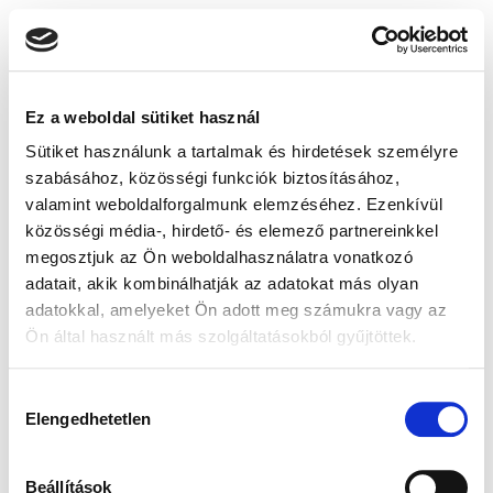
Ez a weboldal sütiket használ
Sütiket használunk a tartalmak és hirdetések személyre
szabásához, közösségi funkciók biztosításához,
valamint weboldalforgalmunk elemzéséhez. Ezenkívül
közösségi média-, hirdető- és elemező partnereinkkel
megosztjuk az Ön weboldalhasználatra vonatkozó
adatait, akik kombinálhatják az adatokat más olyan
adatokkal, amelyeket Ön adott meg számukra vagy az
Ön által használt más szolgáltatásokból gyűjtöttek.
Hozzájárulás
Elengedhetetlen
kiválasztása
Beállítások