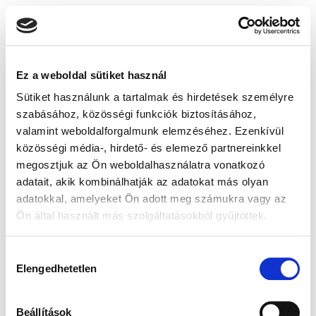
Ez a weboldal sütiket használ
Sütiket használunk a tartalmak és hirdetések személyre
szabásához, közösségi funkciók biztosításához,
valamint weboldalforgalmunk elemzéséhez. Ezenkívül
közösségi média-, hirdető- és elemező partnereinkkel
megosztjuk az Ön weboldalhasználatra vonatkozó
adatait, akik kombinálhatják az adatokat más olyan
adatokkal, amelyeket Ön adott meg számukra vagy az
Ön által használt más szolgáltatásokból gyűjtöttek.
Hozzájárulás
Elengedhetetlen
kiválasztása
Beállítások