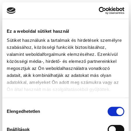
Ez a weboldal sütiket használ
Sütiket használunk a tartalmak és hirdetések személyre
szabásához, közösségi funkciók biztosításához,
valamint weboldalforgalmunk elemzéséhez. Ezenkívül
közösségi média-, hirdető- és elemező partnereinkkel
megosztjuk az Ön weboldalhasználatra vonatkozó
adatait, akik kombinálhatják az adatokat más olyan
adatokkal, amelyeket Ön adott meg számukra vagy az
Ön által használt más szolgáltatásokból gyűjtöttek.
Hozzájárulás
Elengedhetetlen
kiválasztása
Beállítások