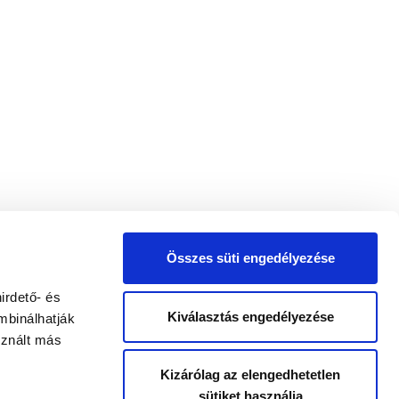
Összes süti engedélyezése
irdető- és
Kiválasztás engedélyezése
mbinálhatják
sznált más
Kizárólag az elengedhetetlen
sütiket használja