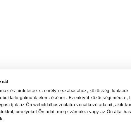
znál
almak és hirdetések személyre szabásához, közösségi funkciók
weboldalforgalmunk elemzéséhez. Ezenkívül közösségi média-, h
gosztjuk az Ön weboldalhasználatra vonatkozó adatait, akik ko
atokkal, amelyeket Ön adott meg számukra vagy az Ön által ha
k.