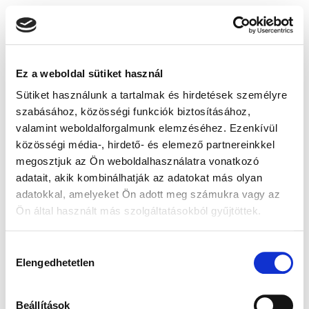
Ez a weboldal sütiket használ
Sütiket használunk a tartalmak és hirdetések személyre
szabásához, közösségi funkciók biztosításához,
valamint weboldalforgalmunk elemzéséhez. Ezenkívül
közösségi média-, hirdető- és elemező partnereinkkel
megosztjuk az Ön weboldalhasználatra vonatkozó
adatait, akik kombinálhatják az adatokat más olyan
adatokkal, amelyeket Ön adott meg számukra vagy az
Ön által használt más szolgáltatásokból gyűjtöttek.
Hozzájárulás
Elengedhetetlen
kiválasztása
Beállítások