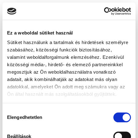
Ez a weboldal sütiket használ
Sütiket használunk a tartalmak és hirdetések személyre
szabásához, közösségi funkciók biztosításához,
valamint weboldalforgalmunk elemzéséhez. Ezenkívül
közösségi média-, hirdető- és elemező partnereinkkel
megosztjuk az Ön weboldalhasználatra vonatkozó
adatait, akik kombinálhatják az adatokat más olyan
adatokkal, amelyeket Ön adott meg számukra vagy az
Ön által használt más szolgáltatásokból gyűjtöttek.
Hozzájárulás
Elengedhetetlen
kiválasztása
Beállítások