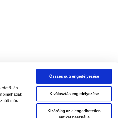
Összes süti engedélyezése
irdető- és
Kiválasztás engedélyezése
mbinálhatják
sznált más
Kizárólag az elengedhetetlen
sütiket használja