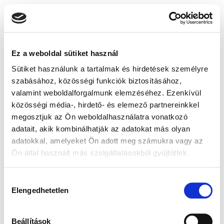
Ez a weboldal sütiket használ
Sütiket használunk a tartalmak és hirdetések személyre
szabásához, közösségi funkciók biztosításához,
valamint weboldalforgalmunk elemzéséhez. Ezenkívül
közösségi média-, hirdető- és elemező partnereinkkel
megosztjuk az Ön weboldalhasználatra vonatkozó
adatait, akik kombinálhatják az adatokat más olyan
adatokkal, amelyeket Ön adott meg számukra vagy az
Ön által használt más szolgáltatásokból gyűjtöttek.
Hozzájárulás
Elengedhetetlen
kiválasztása
Beállítások