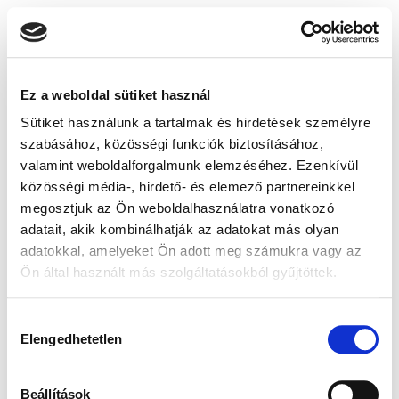
Ez a weboldal sütiket használ
Sütiket használunk a tartalmak és hirdetések személyre
szabásához, közösségi funkciók biztosításához,
valamint weboldalforgalmunk elemzéséhez. Ezenkívül
közösségi média-, hirdető- és elemező partnereinkkel
megosztjuk az Ön weboldalhasználatra vonatkozó
adatait, akik kombinálhatják az adatokat más olyan
adatokkal, amelyeket Ön adott meg számukra vagy az
Ön által használt más szolgáltatásokból gyűjtöttek.
Hozzájárulás
Elengedhetetlen
kiválasztása
Beállítások