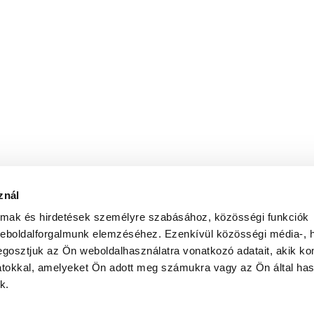
znál
almak és hirdetések személyre szabásához, közösségi funkciók
weboldalforgalmunk elemzéséhez. Ezenkívül közösségi média-, h
gosztjuk az Ön weboldalhasználatra vonatkozó adatait, akik ko
atokkal, amelyeket Ön adott meg számukra vagy az Ön által ha
k.