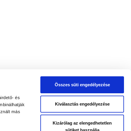
Összes süti engedélyezése
irdető- és
Kiválasztás engedélyezése
mbinálhatják
sznált más
Kizárólag az elengedhetetlen
sütiket használja