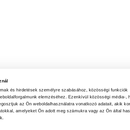
znál
almak és hirdetések személyre szabásához, közösségi funkciók
weboldalforgalmunk elemzéséhez. Ezenkívül közösségi média-, h
gosztjuk az Ön weboldalhasználatra vonatkozó adatait, akik ko
atokkal, amelyeket Ön adott meg számukra vagy az Ön által ha
k.