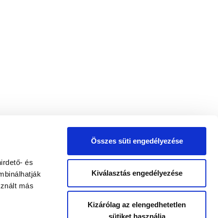
Összes süti engedélyezése
irdető- és
Kiválasztás engedélyezése
mbinálhatják
sznált más
Kizárólag az elengedhetetlen
sütiket használja