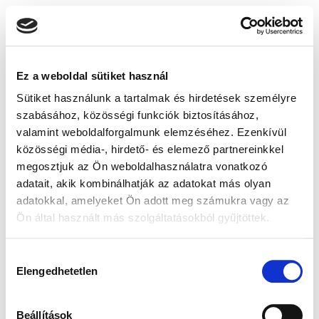
Ez a weboldal sütiket használ
Sütiket használunk a tartalmak és hirdetések személyre
szabásához, közösségi funkciók biztosításához,
valamint weboldalforgalmunk elemzéséhez. Ezenkívül
közösségi média-, hirdető- és elemező partnereinkkel
megosztjuk az Ön weboldalhasználatra vonatkozó
adatait, akik kombinálhatják az adatokat más olyan
adatokkal, amelyeket Ön adott meg számukra vagy az
Ön által használt más szolgáltatásokból gyűjtöttek.
Hozzájárulás
Elengedhetetlen
kiválasztása
Beállítások