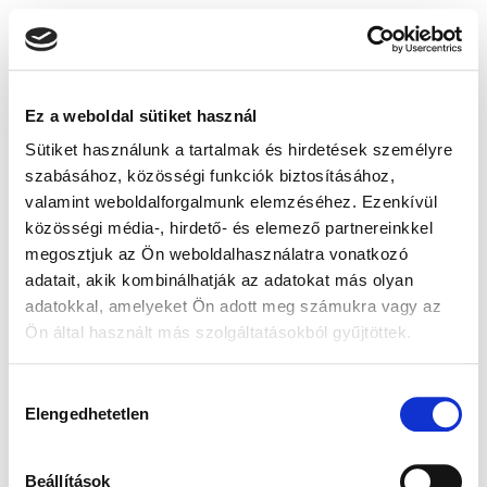
Ez a weboldal sütiket használ
Sütiket használunk a tartalmak és hirdetések személyre
szabásához, közösségi funkciók biztosításához,
valamint weboldalforgalmunk elemzéséhez. Ezenkívül
közösségi média-, hirdető- és elemező partnereinkkel
megosztjuk az Ön weboldalhasználatra vonatkozó
adatait, akik kombinálhatják az adatokat más olyan
adatokkal, amelyeket Ön adott meg számukra vagy az
Ön által használt más szolgáltatásokból gyűjtöttek.
Hozzájárulás
Elengedhetetlen
kiválasztása
Beállítások