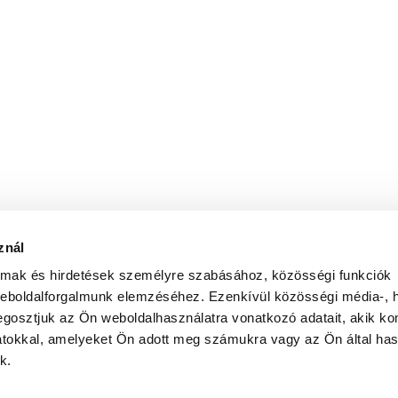
znál
almak és hirdetések személyre szabásához, közösségi funkciók
weboldalforgalmunk elemzéséhez. Ezenkívül közösségi média-, h
gosztjuk az Ön weboldalhasználatra vonatkozó adatait, akik ko
atokkal, amelyeket Ön adott meg számukra vagy az Ön által ha
k.