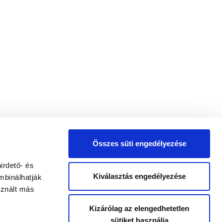
Összes süti engedélyezése
irdető- és
Kiválasztás engedélyezése
mbinálhatják
sznált más
Kizárólag az elengedhetetlen
sütiket használja