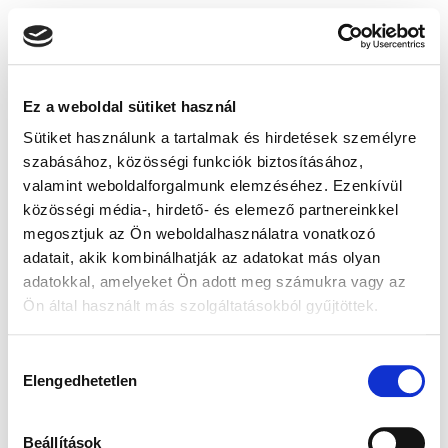
Ez a weboldal sütiket használ
Sütiket használunk a tartalmak és hirdetések személyre
szabásához, közösségi funkciók biztosításához,
valamint weboldalforgalmunk elemzéséhez. Ezenkívül
közösségi média-, hirdető- és elemező partnereinkkel
megosztjuk az Ön weboldalhasználatra vonatkozó
adatait, akik kombinálhatják az adatokat más olyan
adatokkal, amelyeket Ön adott meg számukra vagy az
Ön által használt más szolgáltatásokból gyűjtöttek.
Hozzájárulás
Elengedhetetlen
kiválasztása
Beállítások