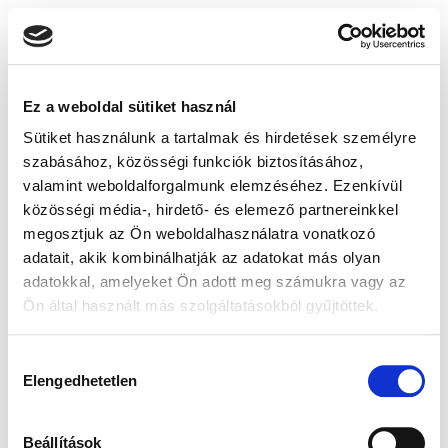
Ez a weboldal sütiket használ
Sütiket használunk a tartalmak és hirdetések személyre
szabásához, közösségi funkciók biztosításához,
valamint weboldalforgalmunk elemzéséhez. Ezenkívül
közösségi média-, hirdető- és elemező partnereinkkel
megosztjuk az Ön weboldalhasználatra vonatkozó
adatait, akik kombinálhatják az adatokat más olyan
adatokkal, amelyeket Ön adott meg számukra vagy az
Ön által használt más szolgáltatásokból gyűjtöttek.
Hozzájárulás
Elengedhetetlen
kiválasztása
Beállítások