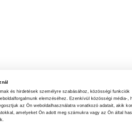
znál
almak és hirdetések személyre szabásához, közösségi funkciók
weboldalforgalmunk elemzéséhez. Ezenkívül közösségi média-, h
gosztjuk az Ön weboldalhasználatra vonatkozó adatait, akik ko
atokkal, amelyeket Ön adott meg számukra vagy az Ön által ha
k.