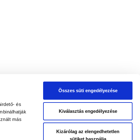
Összes süti engedélyezése
irdető- és
Kiválasztás engedélyezése
mbinálhatják
sznált más
Kizárólag az elengedhetetlen
sütiket használja