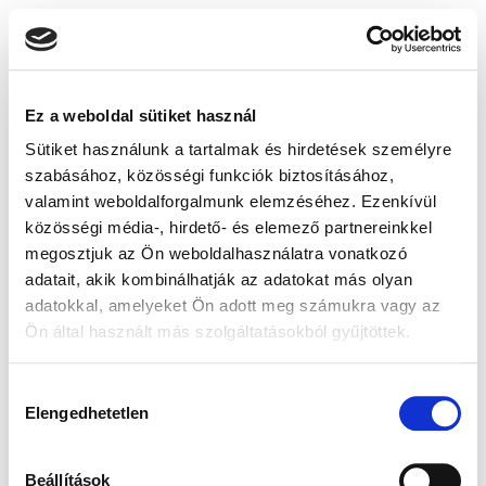
Ez a weboldal sütiket használ
Sütiket használunk a tartalmak és hirdetések személyre
szabásához, közösségi funkciók biztosításához,
valamint weboldalforgalmunk elemzéséhez. Ezenkívül
közösségi média-, hirdető- és elemező partnereinkkel
megosztjuk az Ön weboldalhasználatra vonatkozó
adatait, akik kombinálhatják az adatokat más olyan
adatokkal, amelyeket Ön adott meg számukra vagy az
Ön által használt más szolgáltatásokból gyűjtöttek.
Hozzájárulás
Elengedhetetlen
kiválasztása
Beállítások