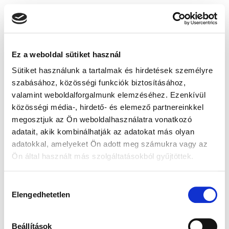
Ez a weboldal sütiket használ
Sütiket használunk a tartalmak és hirdetések személyre
szabásához, közösségi funkciók biztosításához,
valamint weboldalforgalmunk elemzéséhez. Ezenkívül
közösségi média-, hirdető- és elemező partnereinkkel
megosztjuk az Ön weboldalhasználatra vonatkozó
adatait, akik kombinálhatják az adatokat más olyan
adatokkal, amelyeket Ön adott meg számukra vagy az
Ön által használt más szolgáltatásokból gyűjtöttek.
Hozzájárulás
Elengedhetetlen
kiválasztása
Beállítások