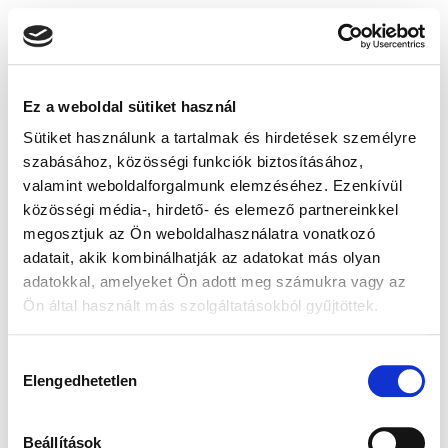
Ez a weboldal sütiket használ
Sütiket használunk a tartalmak és hirdetések személyre
szabásához, közösségi funkciók biztosításához,
valamint weboldalforgalmunk elemzéséhez. Ezenkívül
közösségi média-, hirdető- és elemező partnereinkkel
megosztjuk az Ön weboldalhasználatra vonatkozó
adatait, akik kombinálhatják az adatokat más olyan
adatokkal, amelyeket Ön adott meg számukra vagy az
Ön által használt más szolgáltatásokból gyűjtöttek.
Hozzájárulás
Elengedhetetlen
kiválasztása
Beállítások