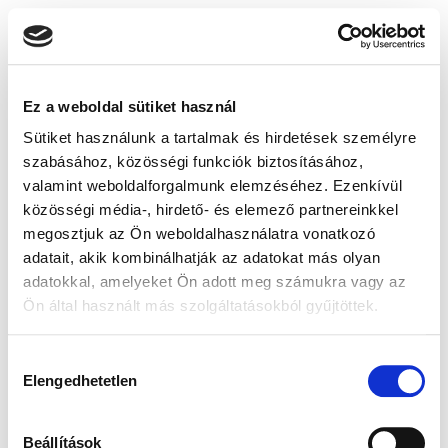
Ez a weboldal sütiket használ
Sütiket használunk a tartalmak és hirdetések személyre
szabásához, közösségi funkciók biztosításához,
valamint weboldalforgalmunk elemzéséhez. Ezenkívül
közösségi média-, hirdető- és elemező partnereinkkel
megosztjuk az Ön weboldalhasználatra vonatkozó
adatait, akik kombinálhatják az adatokat más olyan
adatokkal, amelyeket Ön adott meg számukra vagy az
Ön által használt más szolgáltatásokból gyűjtöttek.
Hozzájárulás
Elengedhetetlen
kiválasztása
Beállítások