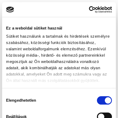
Ez a weboldal sütiket használ
Sütiket használunk a tartalmak és hirdetések személyre
szabásához, közösségi funkciók biztosításához,
valamint weboldalforgalmunk elemzéséhez. Ezenkívül
közösségi média-, hirdető- és elemező partnereinkkel
megosztjuk az Ön weboldalhasználatra vonatkozó
adatait, akik kombinálhatják az adatokat más olyan
adatokkal, amelyeket Ön adott meg számukra vagy az
Ön által használt más szolgáltatásokból gyűjtöttek.
Hozzájárulás
Elengedhetetlen
kiválasztása
Beállítások