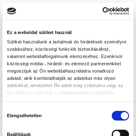
Ez a weboldal sütiket használ
Sütiket használunk a tartalmak és hirdetések személyre
szabásához, közösségi funkciók biztosításához,
valamint weboldalforgalmunk elemzéséhez. Ezenkívül
közösségi média-, hirdető- és elemező partnereinkkel
megosztjuk az Ön weboldalhasználatra vonatkozó
adatait, akik kombinálhatják az adatokat más olyan
adatokkal, amelyeket Ön adott meg számukra vagy az
Ön által használt más szolgáltatásokból gyűjtöttek.
Hozzájárulás
Elengedhetetlen
kiválasztása
Beállítások