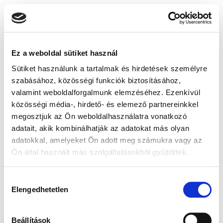
Ez a weboldal sütiket használ
Sütiket használunk a tartalmak és hirdetések személyre
szabásához, közösségi funkciók biztosításához,
valamint weboldalforgalmunk elemzéséhez. Ezenkívül
közösségi média-, hirdető- és elemező partnereinkkel
megosztjuk az Ön weboldalhasználatra vonatkozó
adatait, akik kombinálhatják az adatokat más olyan
adatokkal, amelyeket Ön adott meg számukra vagy az
Ön által használt más szolgáltatásokból gyűjtöttek.
Hozzájárulás
Elengedhetetlen
kiválasztása
Beállítások