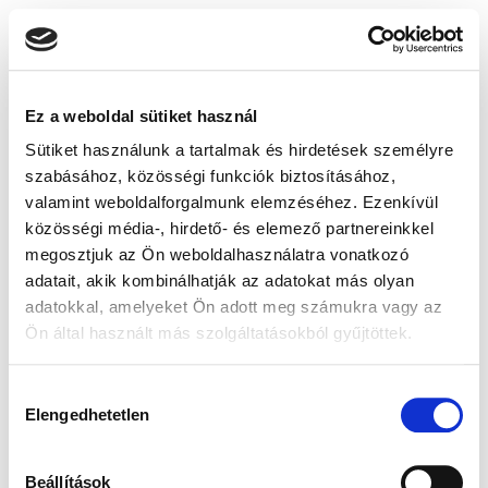
Ez a weboldal sütiket használ
Sütiket használunk a tartalmak és hirdetések személyre
szabásához, közösségi funkciók biztosításához,
valamint weboldalforgalmunk elemzéséhez. Ezenkívül
közösségi média-, hirdető- és elemező partnereinkkel
megosztjuk az Ön weboldalhasználatra vonatkozó
adatait, akik kombinálhatják az adatokat más olyan
adatokkal, amelyeket Ön adott meg számukra vagy az
Ön által használt más szolgáltatásokból gyűjtöttek.
Hozzájárulás
Elengedhetetlen
kiválasztása
Beállítások