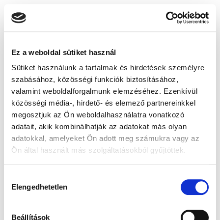
Ez a weboldal sütiket használ
Sütiket használunk a tartalmak és hirdetések személyre
szabásához, közösségi funkciók biztosításához,
valamint weboldalforgalmunk elemzéséhez. Ezenkívül
közösségi média-, hirdető- és elemező partnereinkkel
megosztjuk az Ön weboldalhasználatra vonatkozó
adatait, akik kombinálhatják az adatokat más olyan
adatokkal, amelyeket Ön adott meg számukra vagy az
Ön által használt más szolgáltatásokból gyűjtöttek.
Hozzájárulás
Elengedhetetlen
kiválasztása
Beállítások