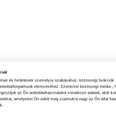
znál
almak és hirdetések személyre szabásához, közösségi funkciók
weboldalforgalmunk elemzéséhez. Ezenkívül közösségi média-, h
gosztjuk az Ön weboldalhasználatra vonatkozó adatait, akik ko
atokkal, amelyeket Ön adott meg számukra vagy az Ön által ha
k.