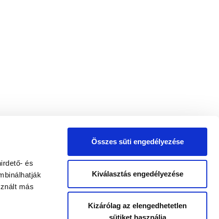
Összes süti engedélyezése
irdető- és
Kiválasztás engedélyezése
mbinálhatják
sznált más
Kizárólag az elengedhetetlen
sütiket használja