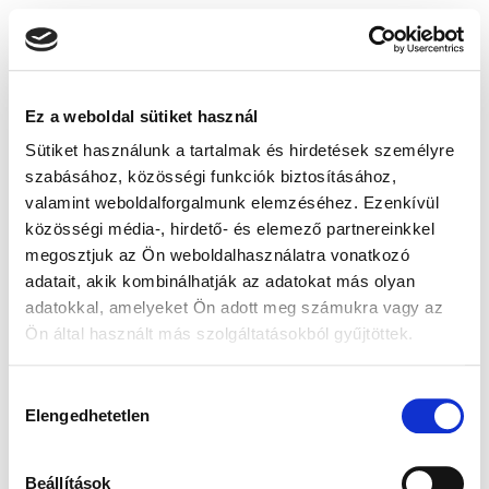
Ez a weboldal sütiket használ
Sütiket használunk a tartalmak és hirdetések személyre
szabásához, közösségi funkciók biztosításához,
valamint weboldalforgalmunk elemzéséhez. Ezenkívül
közösségi média-, hirdető- és elemező partnereinkkel
megosztjuk az Ön weboldalhasználatra vonatkozó
adatait, akik kombinálhatják az adatokat más olyan
adatokkal, amelyeket Ön adott meg számukra vagy az
Ön által használt más szolgáltatásokból gyűjtöttek.
Hozzájárulás
Elengedhetetlen
kiválasztása
Beállítások