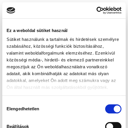
Ez a weboldal sütiket használ
Sütiket használunk a tartalmak és hirdetések személyre
szabásához, közösségi funkciók biztosításához,
valamint weboldalforgalmunk elemzéséhez. Ezenkívül
közösségi média-, hirdető- és elemező partnereinkkel
megosztjuk az Ön weboldalhasználatra vonatkozó
adatait, akik kombinálhatják az adatokat más olyan
adatokkal, amelyeket Ön adott meg számukra vagy az
Ön által használt más szolgáltatásokból gyűjtöttek.
Hozzájárulás
Elengedhetetlen
kiválasztása
Beállítások