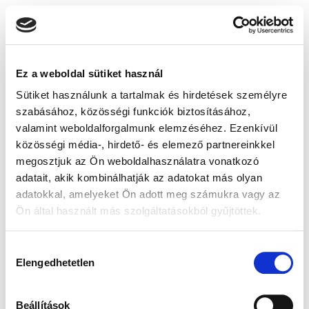
Ez a weboldal sütiket használ
Sütiket használunk a tartalmak és hirdetések személyre
szabásához, közösségi funkciók biztosításához,
valamint weboldalforgalmunk elemzéséhez. Ezenkívül
közösségi média-, hirdető- és elemező partnereinkkel
megosztjuk az Ön weboldalhasználatra vonatkozó
adatait, akik kombinálhatják az adatokat más olyan
adatokkal, amelyeket Ön adott meg számukra vagy az
Ön által használt más szolgáltatásokból gyűjtöttek.
Hozzájárulás
Elengedhetetlen
kiválasztása
Beállítások