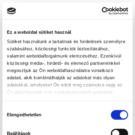
Ez a weboldal sütiket használ
Sütiket használunk a tartalmak és hirdetések személyre
szabásához, közösségi funkciók biztosításához,
valamint weboldalforgalmunk elemzéséhez. Ezenkívül
közösségi média-, hirdető- és elemező partnereinkkel
megosztjuk az Ön weboldalhasználatra vonatkozó
adatait, akik kombinálhatják az adatokat más olyan
adatokkal, amelyeket Ön adott meg számukra vagy az
Ön által használt más szolgáltatásokból gyűjtöttek.
Hozzájárulás
Elengedhetetlen
kiválasztása
Beállítások