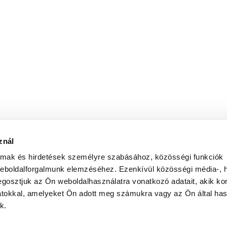
znál
almak és hirdetések személyre szabásához, közösségi funkciók
weboldalforgalmunk elemzéséhez. Ezenkívül közösségi média-, h
gosztjuk az Ön weboldalhasználatra vonatkozó adatait, akik ko
atokkal, amelyeket Ön adott meg számukra vagy az Ön által ha
k.