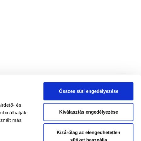
Összes süti engedélyezése
irdető- és
Kiválasztás engedélyezése
mbinálhatják
sznált más
Kizárólag az elengedhetetlen
sütiket használja