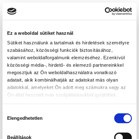
Ez a weboldal sütiket használ
Sütiket használunk a tartalmak és hirdetések személyre
szabásához, közösségi funkciók biztosításához,
valamint weboldalforgalmunk elemzéséhez. Ezenkívül
közösségi média-, hirdető- és elemező partnereinkkel
megosztjuk az Ön weboldalhasználatra vonatkozó
adatait, akik kombinálhatják az adatokat más olyan
adatokkal, amelyeket Ön adott meg számukra vagy az
Ön által használt más szolgáltatásokból gyűjtöttek.
Hozzájárulás
Elengedhetetlen
kiválasztása
Beállítások