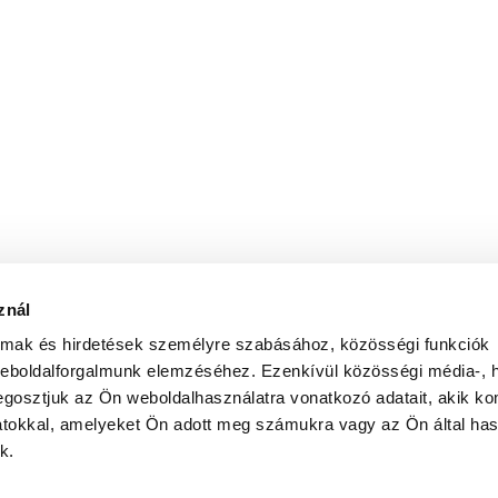
znál
almak és hirdetések személyre szabásához, közösségi funkciók
weboldalforgalmunk elemzéséhez. Ezenkívül közösségi média-, h
gosztjuk az Ön weboldalhasználatra vonatkozó adatait, akik ko
atokkal, amelyeket Ön adott meg számukra vagy az Ön által ha
k.