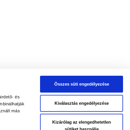
Összes süti engedélyezése
irdető- és
Kiválasztás engedélyezése
mbinálhatják
sznált más
Kizárólag az elengedhetetlen
sütiket használja