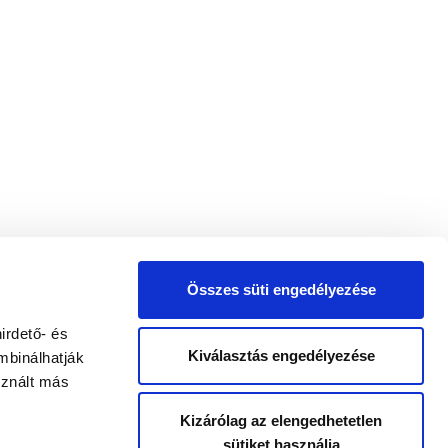
Összes süti engedélyezése
irdető- és
Kiválasztás engedélyezése
mbinálhatják
sznált más
Kizárólag az elengedhetetlen
sütiket használja