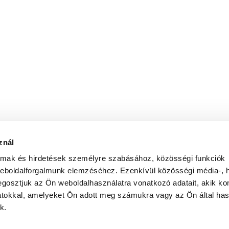
znál
almak és hirdetések személyre szabásához, közösségi funkciók
weboldalforgalmunk elemzéséhez. Ezenkívül közösségi média-, h
gosztjuk az Ön weboldalhasználatra vonatkozó adatait, akik ko
atokkal, amelyeket Ön adott meg számukra vagy az Ön által ha
k.