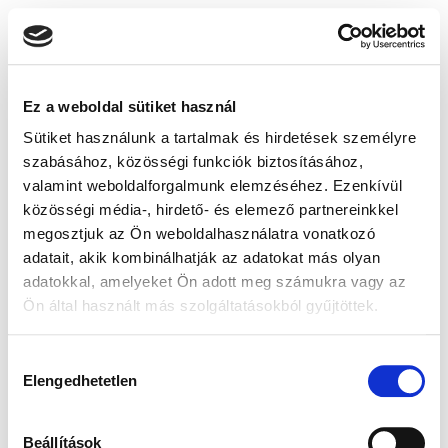
Ez a weboldal sütiket használ
Sütiket használunk a tartalmak és hirdetések személyre
szabásához, közösségi funkciók biztosításához,
valamint weboldalforgalmunk elemzéséhez. Ezenkívül
közösségi média-, hirdető- és elemező partnereinkkel
megosztjuk az Ön weboldalhasználatra vonatkozó
adatait, akik kombinálhatják az adatokat más olyan
adatokkal, amelyeket Ön adott meg számukra vagy az
Ön által használt más szolgáltatásokból gyűjtöttek.
Hozzájárulás
Elengedhetetlen
kiválasztása
Beállítások