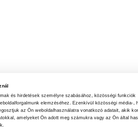
znál
almak és hirdetések személyre szabásához, közösségi funkciók
weboldalforgalmunk elemzéséhez. Ezenkívül közösségi média-, h
gosztjuk az Ön weboldalhasználatra vonatkozó adatait, akik ko
atokkal, amelyeket Ön adott meg számukra vagy az Ön által ha
k.