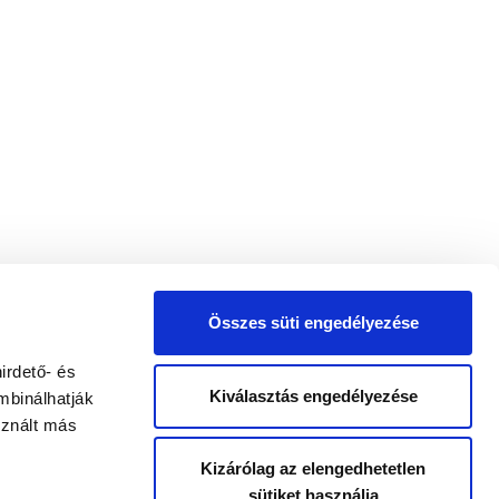
Összes süti engedélyezése
irdető- és
Kiválasztás engedélyezése
mbinálhatják
sznált más
Kizárólag az elengedhetetlen
sütiket használja