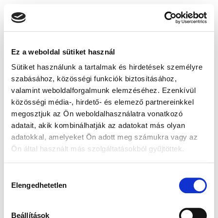
Ez a weboldal sütiket használ
Sütiket használunk a tartalmak és hirdetések személyre
szabásához, közösségi funkciók biztosításához,
valamint weboldalforgalmunk elemzéséhez. Ezenkívül
közösségi média-, hirdető- és elemező partnereinkkel
megosztjuk az Ön weboldalhasználatra vonatkozó
adatait, akik kombinálhatják az adatokat más olyan
adatokkal, amelyeket Ön adott meg számukra vagy az
Ön által használt más szolgáltatásokból gyűjtöttek.
Hozzájárulás
Elengedhetetlen
kiválasztása
Beállítások