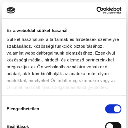
Ez a weboldal sütiket használ
Sütiket használunk a tartalmak és hirdetések személyre
szabásához, közösségi funkciók biztosításához,
valamint weboldalforgalmunk elemzéséhez. Ezenkívül
közösségi média-, hirdető- és elemező partnereinkkel
megosztjuk az Ön weboldalhasználatra vonatkozó
adatait, akik kombinálhatják az adatokat más olyan
adatokkal, amelyeket Ön adott meg számukra vagy az
Ön által használt más szolgáltatásokból gyűjtöttek.
Hozzájárulás
Elengedhetetlen
kiválasztása
Beállítások