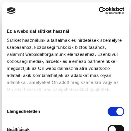
Ez a weboldal sütiket használ
Sütiket használunk a tartalmak és hirdetések személyre
szabásához, közösségi funkciók biztosításához,
valamint weboldalforgalmunk elemzéséhez. Ezenkívül
közösségi média-, hirdető- és elemező partnereinkkel
megosztjuk az Ön weboldalhasználatra vonatkozó
adatait, akik kombinálhatják az adatokat más olyan
adatokkal, amelyeket Ön adott meg számukra vagy az
Ön által használt más szolgáltatásokból gyűjtöttek.
Hozzájárulás
Elengedhetetlen
kiválasztása
Beállítások