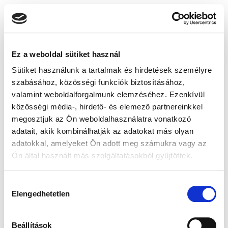
Ez a weboldal sütiket használ
Sütiket használunk a tartalmak és hirdetések személyre
szabásához, közösségi funkciók biztosításához,
valamint weboldalforgalmunk elemzéséhez. Ezenkívül
közösségi média-, hirdető- és elemező partnereinkkel
megosztjuk az Ön weboldalhasználatra vonatkozó
adatait, akik kombinálhatják az adatokat más olyan
adatokkal, amelyeket Ön adott meg számukra vagy az
Ön által használt más szolgáltatásokból gyűjtöttek.
Hozzájárulás
Elengedhetetlen
kiválasztása
Beállítások