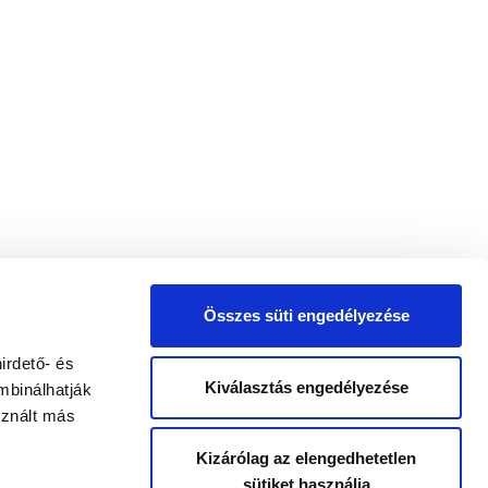
Összes süti engedélyezése
irdető- és
Kiválasztás engedélyezése
mbinálhatják
sznált más
Kizárólag az elengedhetetlen
sütiket használja