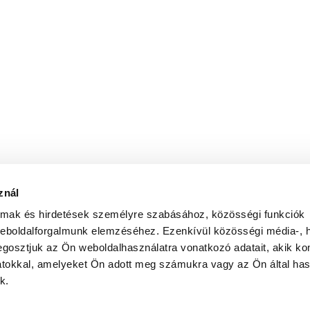
znál
almak és hirdetések személyre szabásához, közösségi funkciók
weboldalforgalmunk elemzéséhez. Ezenkívül közösségi média-, h
gosztjuk az Ön weboldalhasználatra vonatkozó adatait, akik ko
atokkal, amelyeket Ön adott meg számukra vagy az Ön által ha
k.